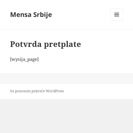
Mensa Srbije
IZBORNIK
I
VIDŽETI
Potvrda pretplate
[wysija_page]
Sa ponosom pokreće WordPress